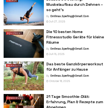
TRENDS
Muskelaufbau durch Dehnen –
so geht’s
By
Emilmax.sperling@gmail.com
Juli 27, 2025
Die 10 besten Home
EQUIPMENT
Fitnessstudio Geräte für kleine
Räume
By
Emilmax.sperling@gmail.com
Juli 15, 2025
Das beste Ganzkörperworkout
WORKOUTS
für Anfänger zu Hause
By
Emilmax.sperling@gmail.com
Oktober 18, 2025
21 Tage Smoothie-Diät:
ERNÄHRUNG
Erfahrung, Plan & Rezepte zum
Abnehmen