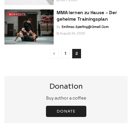
Juli 1, 2025
MMA lernen zu Hause – Der
WORKOUTS
geheime Trainingsplan
By
Emilmax.sperling@gmail.com
August 24, 2025
1
2
Donation
Buy author a coffee
DONATE