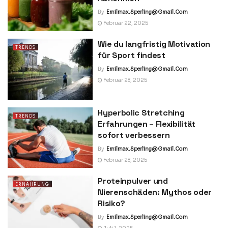
By
Emilmax.sperling@gmail.com
Februar 22, 2025
Wie du langfristig Motivation
TRENDS
für Sport findest
By
Emilmax.sperling@gmail.com
Februar 28, 2025
Hyperbolic Stretching
TRENDS
Erfahrungen – Flexibilität
sofort verbessern
By
Emilmax.sperling@gmail.com
Februar 28, 2025
Proteinpulver und
ERNÄHRUNG
Nierenschäden: Mythos oder
Risiko?
By
Emilmax.sperling@gmail.com