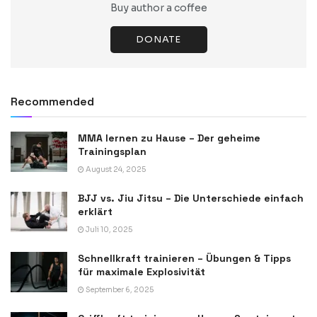
Buy author a coffee
DONATE
Recommended
MMA lernen zu Hause – Der geheime
Trainingsplan
August 24, 2025
BJJ vs. Jiu Jitsu – Die Unterschiede einfach
erklärt
Juli 10, 2025
Schnellkraft trainieren – Übungen & Tipps
für maximale Explosivität
September 6, 2025