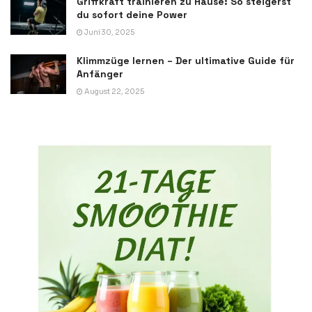
Griffkraft trainieren zu Hause: So steigerst
du sofort deine Power
Juni 30, 2025
Klimmzüge lernen – Der ultimative Guide für
Anfänger
August 22, 2025