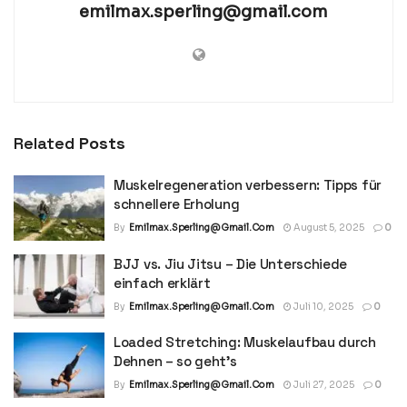
emilmax.sperling@gmail.com
Related
Posts
Muskelregeneration verbessern: Tipps für
schnellere Erholung
By
Emilmax.sperling@gmail.com
August 5, 2025
0
BJJ vs. Jiu Jitsu – Die Unterschiede
einfach erklärt
By
Emilmax.sperling@gmail.com
Juli 10, 2025
0
Loaded Stretching: Muskelaufbau durch
Dehnen – so geht’s
By
Emilmax.sperling@gmail.com
Juli 27, 2025
0