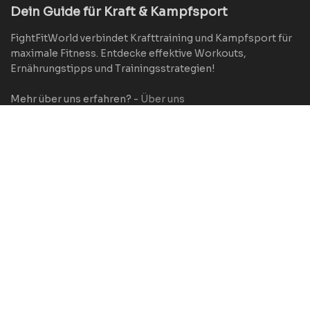
Dein Guide für Kraft & Kampfsport
FightFitWorld verbindet Krafttraining und Kampfsport für
maximale Fitness. Entdecke effektive Workouts,
Ernährungstipps und Trainingsstrategien!
Mehr über uns erfahren? -
Über uns
Über FightFitWorld
Über uns
Datenschutz
AGB
Impressum
Kategorien
Equipment
Trends
Ernährung
Workouts