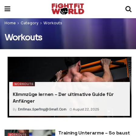
Home
Category
Workouts
Workouts
WORKOUTS
Klimmzüge lernen – Der ultimative Guide für
Anfänger
By
Emilmax.sperling@gmail.com
August 22, 2025
Training Unterarme – So baust
WORKOUTS