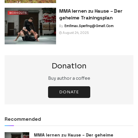
MMA lernen zu Hause – Der
WORKOUTS
geheime Trainingsplan
By
Emilmax.sperling@gmail.com
August 24, 2025
Donation
Buy author a coffee
DONATE
Recommended
MMA lernen zu Hause – Der geheime