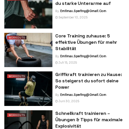
du starke Unterarme auf
By
Emilmax.sperling@gmail.com
September 10, 2025
Core Training zuhause: 5
WORKOUTS
effektive Übungen für mehr
Stabilität
By
Emilmax.sperling@gmail.com
Juli 15, 2025
Griffkraft trainieren zu Hause:
WORKOUTS
So steigerst du sofort deine
Power
By
Emilmax.sperling@gmail.com
Juni 30, 2025
Schnellkraft trainieren –
WORKOUTS
Übungen & Tipps für maximale
Explosivität