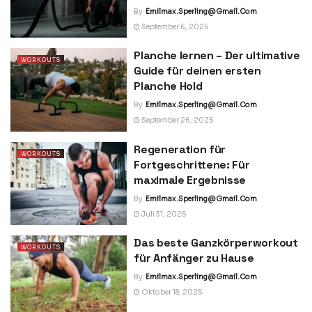
By
Emilmax.sperling@gmail.com
September 6, 2025
Planche lernen – Der ultimative
WORKOUTS
Guide für deinen ersten
Planche Hold
By
Emilmax.sperling@gmail.com
September 26, 2025
Regeneration für
WORKOUTS
Fortgeschrittene: Für
maximale Ergebnisse
By
Emilmax.sperling@gmail.com
Juli 31, 2025
Das beste Ganzkörperworkout
WORKOUTS
für Anfänger zu Hause
By
Emilmax.sperling@gmail.com
Oktober 18, 2025