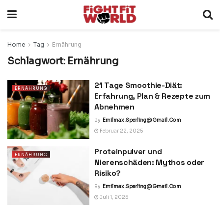
Home
Tag
Ernährung
Schlagwort:
Ernährung
21 Tage Smoothie-Diät:
ERNÄHRUNG
Erfahrung, Plan & Rezepte zum
Abnehmen
By
Emilmax.sperling@gmail.com
Februar 22, 2025
Proteinpulver und
ERNÄHRUNG
Nierenschäden: Mythos oder
Risiko?
By
Emilmax.sperling@gmail.com
Juli 1, 2025